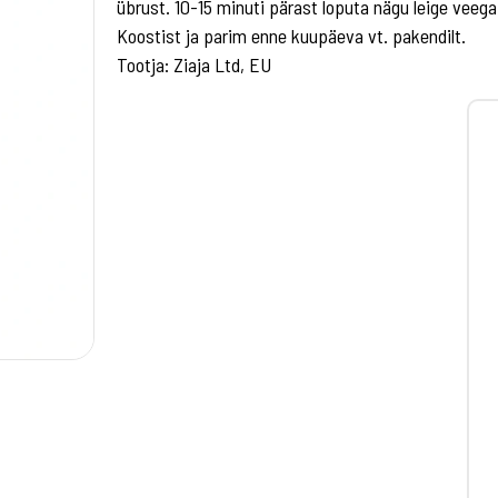
übrust. 10-15 minuti pärast loputa nägu leige vee
Koostist ja parim enne kuupäeva vt. pakendilt.
Tootja: Ziaja Ltd, EU
2,95 €
sked salvrätid beebihoolduseks aloe veraga 200tk
Baby Lindo niisked salvrätid
-
+
ISA KORVI
LISA KORVI