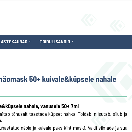
LASTEKAUBAD
TOIDULISANDID
 näomask 50+ kuivale&küpsele nahale
e&küpsele nahale, vanusele 50+ 7ml
tab tõhusalt taastada küpset nahka. Toidab, niisutab, silub ja
.
astatud näole ja kaleale paks kiht maski. Väldi silmade ja suu