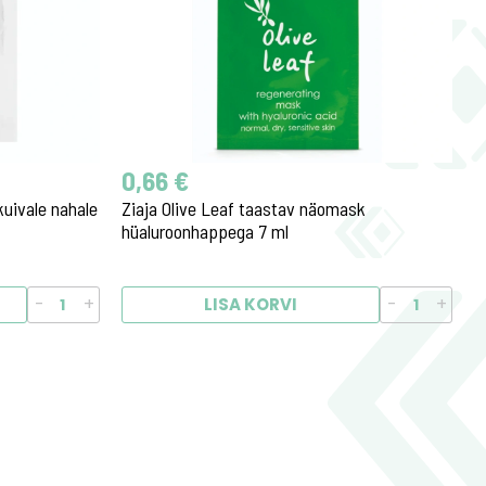
0,66 €
kuivale nahale
Ziaja Olive Leaf taastav näomask
hüaluroonhappega 7 ml
-
+
-
+
LISA KORVI