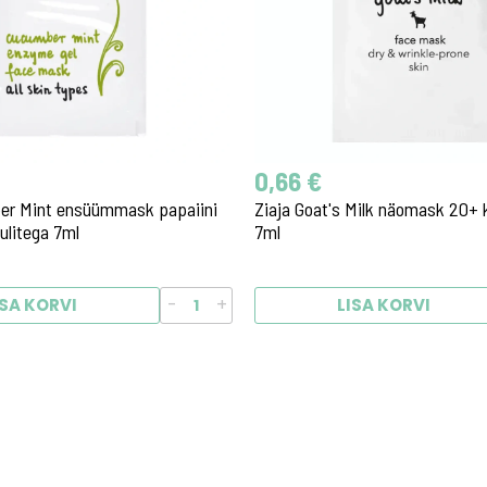
0,66 €
er Mint ensüümmask papaiini
Ziaja Goat's Milk näomask 20+ 
ulitega 7ml
7ml
-
+
ISA KORVI
LISA KORVI