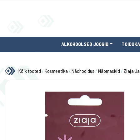
ALKOHOOLSED JOOGID
TOIDUK
Kõik tooted
/
Kosmeetika
/
Näohooldus
/
Näomaskid
/
Ziaja J