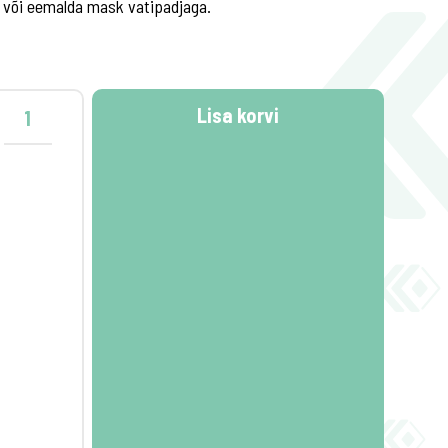
ga või eemalda mask vatipadjaga.
7,48 €
3,40 €
-55%
Lisa korvi
 beebihoolduseks niisutava kreemiga 80tk
BABYSANFT Hand & Face Wash Foam Pesuvah
-
+
-
LISA KORVI