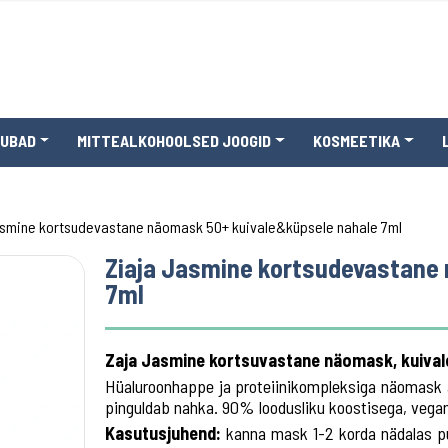
AUBAD
MITTEALKOHOOLSED JOOGID
KOSMEETIKA
asmine kortsudevastane näomask 50+ kuivale&küpsele nahale 7ml
Ziaja Jasmine kortsudevastane
7ml
Zaja Jasmine kortsuvastane näomask, kuival
Hüaluroonhappe ja proteiinikompleksiga näomask ai
pinguldab nahka. 90% loodusliku koostisega, vegan
Kasutusjuhend:
kanna mask 1-2 korda nädalas puh