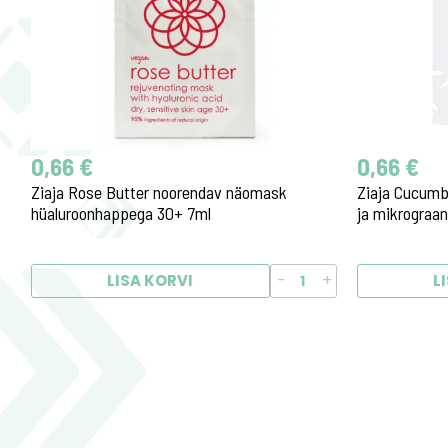
0,66 €
0,66 €
Ziaja Rose Butter noorendav näomask
Ziaja Cucumb
hüaluroonhappega 30+ 7ml
ja mikrograan
-
+
LISA KORVI
L