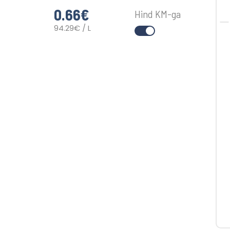
0.66
€
Hind KM-ga
94.29€ / L